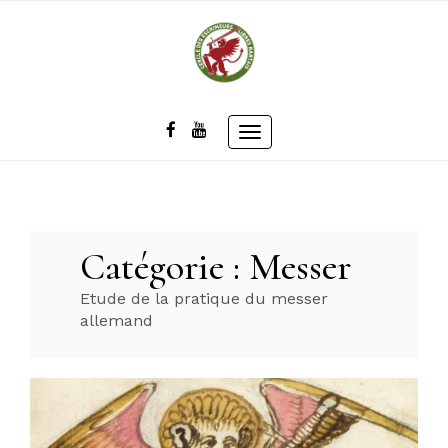
Skip
to
content
Toggle
navigation
Catégorie :
Messer
Etude de la pratique du messer
allemand